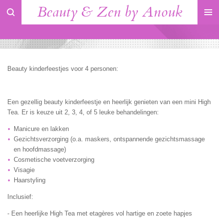
Beauty & Zen by Anouk
Ga
direct
naar
de
hoofdinhoud
Beauty kinderfeestjes voor 4 personen:
Een gezellig beauty kinderfeestje en heerlijk genieten van een mini High
Tea. Er is keuze uit 2, 3, 4, of 5 leuke behandelingen:
Manicure en lakken
Gezichtsverzorging (o.a. maskers, ontspannende gezichtsmassage
en hoofdmassage)
Cosmetische voetverzorging
Visagie
Haarstyling
Inclusief:
- Een heerlijke High Tea met etagères vol hartige en zoete hapjes